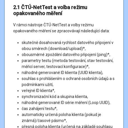
(porty RJ‑45) koncového zařízení pevným způsobem, tedy
2.1 ČTÚ-NetTest a volba režimu
metalickým (min. Cat. 5e) nebo případně optickým kabelem.
opakovaného měření
Výkon uživatelského zařízení, ale i operační systém má
zásadní vliv na naměřené hodnoty skutečné rychlosti. Pro
V rámci nástroje ČTÚ-NetTest a volby režimu
měření rychlostí vyšších něž 100 Mb/s se doporučuje operační
opakovaného měření se zpracovávají následující data:
systém, který využívá algoritmus TCP CUBIC (Windows 10 a
vyšší, MacOS X Yosemite a vyšší, Linux kernel 2.6.19 a vyšší).
skutečně dosahovaná rychlost datového připojení v
Z povahy měřicích nástrojů založených na bázi webových
obou směrech (download/upload)*,
prohlížečů lze měřicí nástroj NetTest použít pro certifikované
obousměrné zpoždění datového připojení (ping)*,
měření kvality služeb přístupu k internetu do inzerovaných
parametry testu (metoda testování, stav testování,
hodnot menších nebo rovno limitním hodnotám 500 Mbit/s
měřicí server, testovací konfigurace)*,
(download) a 250 Mb/s (upload).
náhodně generované ID klienta (UUID klienta),
Během celého procesu certifikovaného měření nepoužívejte
souhlas s prohlášením o ochraně osobních údajů a s
Vaše zařízení pro jiné aplikace.
podmínkami užití,
Před spuštěním měřicího cyklu se ujistěte, že po celou dobu
veřejné ID klienta*,
měření nebudou službu přístupu k internetu využívat jiní
synchronizační kód a skupina klienta,
uživatelé (např. rodinní příslušníci v rámci chytrých koncových
náhodně generované ID série měření (Loop UUID),
zařízení, např. prostřednictvím mobilních telefonů, tabletů, TV
čas zahájení testu*,
atd.).
automaticky určená poloha klienta (pokud je
Pokud používáte VPN, proxy servery nebo jiné služby, které
známá)/časové pásmo*,
mohou ovlivnit výsledky měření, odpojte se od nich.
přesná poloha klienta (určená na základě souhlasu