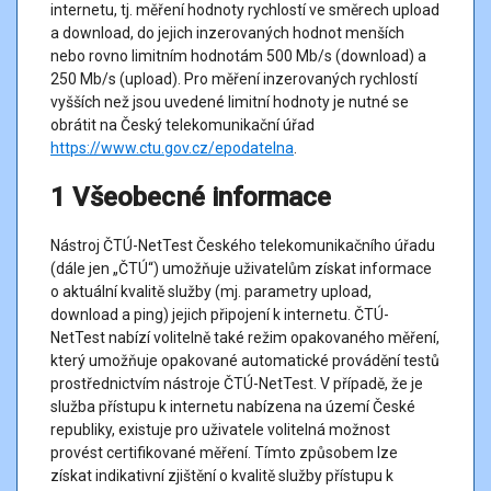
internetu, tj. měření hodnoty rychlostí ve směrech upload
V případě vzniku jakékoliv
velké trvající
či
velké pravidelně se
a download, do jejich inzerovaných hodnot menších
opakující odchylky
skutečného výkonu služby, pokud jde o
nebo rovno limitním hodnotám 500 Mb/s (download) a
rychlost stahování (download) nebo vkládání (upload), od výkonu,
250 Mb/s (upload). Pro měření inzerovaných rychlostí
který Váš poskytovatel služby přístupu k internetu uvedl ve
vyšších než jsou uvedené limitní hodnoty je nutné se
smluvních podmínkách, můžete u něj kvalitu poskytované služby
obrátit na Český telekomunikační úřad
reklamovat.
https://www.ctu.gov.cz/epodatelna
.
Důležitým parametrem pro posouzení výkonu služby je v případě
1 Všeobecné informace
služby přístupu k internetu v pevném místě smluvně udávaná
hodnota
běžně dostupné rychlosti
. Ta je rozhodující pro určení,
Nástroj ČTÚ-NetTest Českého telekomunikačního úřadu
zda dochází k případný odchylkám.
(dále jen „ČTÚ“) umožňuje uživatelům získat informace
o aktuální kvalitě služby (mj. parametry upload,
Dalším důležitým parametrem je smluvně udávaná
minimální
download a ping) jejich připojení k internetu. ČTÚ-
rychlost
. Pokud skutečně dosahovaná rychlost stahování
NetTest nabízí volitelně také režim opakovaného měření,
(download) nebo vkládání (upload) klesne pod smluvně udávanou
který umožňuje opakované automatické provádění testů
minimální rychlost pro daný směr datové komunikace, dochází k
prostřednictvím nástroje ČTÚ-NetTest. V případě, že je
výpadku služby, tedy k jejímu neposkytování. I v tomto případě
služba přístupu k internetu nabízena na území České
máte právo na reklamaci služby.
republiky, existuje pro uživatele volitelná možnost
provést certifikované měření. Tímto způsobem lze
Upozorňujeme, že z obecné povahy přesnosti měřicích nástrojů
získat indikativní zjištění o kvalitě služby přístupu k
založených na principu webových prohlížečů lze měřicí nástroj