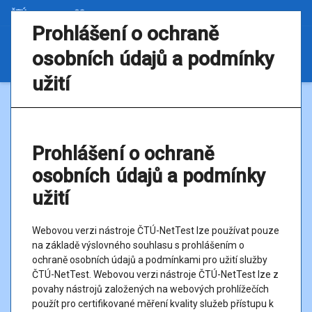
ČTÚ
CS
Prohlášení o ochraně
osobních údajů a podmínky
užití
1. Informace
2. Údaje
3. Informace o službě
4. Podmínky měření
5. Měření
6. Výsledek
Prohlášení o ochraně
osobních údajů a podmínky
Certifikované měření
užití
Jsou-li splněny všechny podmínky měření, umožňuje certifikované
měření uplatnit výsledky tohoto měření jako průkazná zjištění o
Webovou verzi nástroje ČTÚ-NetTest lze používat pouze
kvalitě Vaší služby přístupu k internetu v pevném místě (tzv.
na základě výslovného souhlasu s prohlášením o
pevného internetu), pokud je nabízena na území České republiky.
ochraně osobních údajů a podmínkami pro užití služby
Tato zjištění můžete uplatnit v případě, pokud se rozhodnete
ČTÚ-NetTest. Webovou verzi nástroje ČTÚ-NetTest lze z
využít prostředky nápravy, které máte k dispozici podle
povahy nástrojů založených na webových prohlížečích
vnitrostátního práva.
použít pro certifikované měření kvality služeb přístupu k