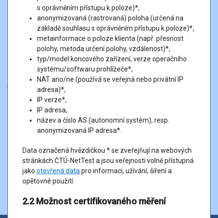
Proces certifikovaného měření
s oprávněním přístupu k poloze)*,
anonymizovaná (rastrovaná) poloha (určená na
základě souhlasu s oprávněním přístupu k poloze)*,
Certifikované měření se skládá ze 6 časově diverzifikovaných
metainformace o poloze klienta (např. přesnost
testů během dne v rámci měřicího cyklu. Měřicí cyklus trvá 1 hodinu
polohy, metoda určení polohy, vzdálenost)*,
a 30 minut. V rámci testu jsou automaticky prováděna jednotlivá
typ/model koncového zařízení, verze operačního
měření o celkové délce měření 10 sekund pro každý směr datové
systému/softwaru prohlížeče*,
komunikace (download a upload). Časový rozestup mezi
NAT ano/ne (používá se veřejná nebo privátní IP
jednotlivými testy je 15 minut.
adresa)*,
IP verze*,
Dotazy ohledně certifikovaného měření směřujte, prosím, na
IP adresa,
adresu
nettest@ctu.gov.cz
.
název a číslo AS (autonomní systém), resp.
anonymizovaná IP adresa*.
Další
Data označená hvězdičkou * se zveřejňují na webových
stránkách ČTÚ-NetTest a jsou veřejnosti volně přístupná
jako
otevřená data
pro informaci, užívání, šíření a
opětovné použití.
2.2 Možnost certifikovaného měření