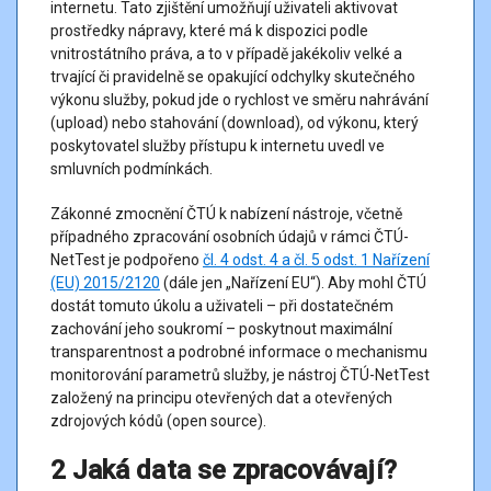
internetu. Tato zjištění umožňují uživateli aktivovat
ČTÚ-NetTest použít pro rychlost stahování do (včetně) 500 Mb/s
prostředky nápravy, které má k dispozici podle
a pro rychlost vkládání do (včetně) 250 Mb/s hodnoty
vnitrostátního práva, a to v případě jakékoliv velké a
inzerované rychlosti služby
.
trvající či pravidelně se opakující odchylky skutečného
Podmínky měření
výkonu služby, pokud jde o rychlost ve směru nahrávání
(upload) nebo stahování (download), od výkonu, který
poskytovatel služby přístupu k internetu uvedl ve
Před provedením certifikovaného měření si pozorně přečtěte
smluvních podmínkách.
úplné znění podmínek měření, které jsou uvedeny v
návodu k jeho
provedení
. Obsahuje také kontrolní seznam, který Vám pomůže
Zákonné zmocnění ČTÚ k nabízení nástroje, včetně
certifikované měření provést. S dotazy ohledně certifikovaného
případného zpracování osobních údajů v rámci ČTÚ-
měření se můžete obrátit na
nettest@ctu.gov.cz
.
NetTest je podpořeno
čl. 4 odst. 4 a čl. 5 odst. 1 Nařízení
(EU) 2015/2120
(dále jen „Nařízení EU“). Aby mohl ČTÚ
Prosíme, věnujte pozornost zejména následujícímu:
dostát tomuto úkolu a uživateli – při dostatečném
zachování jeho soukromí – poskytnout maximální
Certifikované měření lze provádět pomocí webového
transparentnost a podrobné informace o mechanismu
prohlížeče (Chrome, Edge, Firefox apod.) na Vašem
monitorování parametrů služby, je nástroj ČTÚ-NetTest
uživatelském zařízení (tj. desktop PC, notebook) s
založený na principu otevřených dat a otevřených
aktualizovaným operačním systémem a webovým
zdrojových kódů (open source).
prohlížečem.
Vaše uživatelské zařízení (desktop PC, notebook) musí být
2 Jaká data se zpracovávají?
vždy připojeno k uživatelskému ethernetovému rozhraní